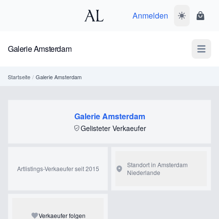
Anmelden
Dunkelmodus
Ware
Galerie Amsterdam
Open m
Startseite
/
Galerie Amsterdam
Galerie Amsterdam
Gelisteter Verkaeufer
Standort in Amsterdam
Artlistings-Verkaeufer seit 2015
Niederlande
Verkaeufer folgen